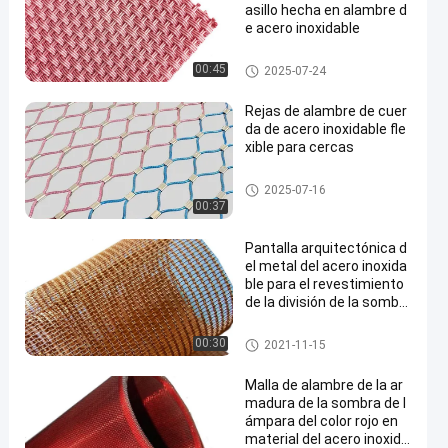
asillo hecha en alambre d
e acero inoxidable
malla de alambre arquitectóni
00:45
2025-07-24
ca
Rejas de alambre de cuer
da de acero inoxidable fle
xible para cercas
malla de alambre arquitectóni
2025-07-16
ca
00:37
Pantalla arquitectónica d
el metal del acero inoxida
ble para el revestimiento
de la división de la sombril
la de la fachada
malla de alambre arquitectóni
00:30
2021-11-15
ca
Malla de alambre de la ar
madura de la sombra de l
ámpara del color rojo en
material del acero inoxida