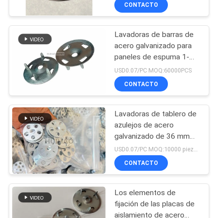
construcción
CONTACTO
FÁBRICA
Lavadoras de barras de
CONTROL
113
acero galvanizado para
DE
paneles de espuma 1-
Pañería de la malla
1/4"
CALIDAD
USD0.07/PC MOQ:60000PCS
metálica
CONTACTO
CONTÁCTENOS
Lavadoras de tablero de
azulejos de acero
NOTICIAS
galvanizado de 36 mm
113
para pisos de madera y
USD0.07/PC MOQ:10000 piezas
paredes de rodillos
malla de alambre
CASOS
CONTACTO
DE
arquitectónica
Los elementos de
TRABAJO
fijación de las placas de
aislamiento de acero