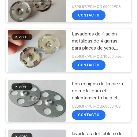
galvanizado para
MAPA
USD0.07/PC MOQ:60000PCS
lavadoras de 1-1/4" para
CONTACTO
DEL
tapones de madera o
62
metal
SITIO
lavadoras del
Lavadoras de fijación
metálicas de 4 garras
tablero del soporte
PRIVACY
para placas de yeso,
placas de aislamiento de
de la teja
POLICY
USD0.07/PC MOQ:10000 piezas
extrusión, placas
CONTACTO
térmicas, placas de
retroceso fijas
Los equipos de limpieza
209
de metal para el
Pernos de la
calentamiento bajo el
suelo 36 mm - 100 PK
USD0.07/PC MOQ:60000PCS
soldadura de perno
CONTACTO
prisionero
lavadoras del tablero del