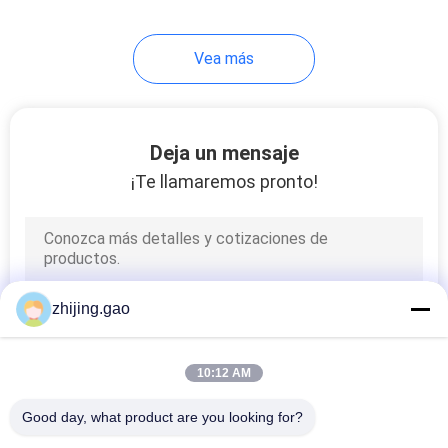
103
Vea más
Malla del anillo del
metal
Deja un mensaje
¡Te llamaremos pronto!
70
Clips del panel solar
zhijing.gao
10:12 AM
Good day, what product are you looking for?