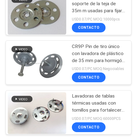
soporte de la teja de
35m m usadas para fijar
4
los tableros de
USD0.07/PC MOQ:10000pcs
aislamiento en el piso y
máquina de
CONTACTO
las paredes
soldadura de
CR9P Pin de tiro único
alfileres
con lavadora de plástico
de 35 mm para hormigón
de 30 mm, 40 mm, 50
USD0.07/PC MOQ:Negociables
mm
CONTACTO
52
Vidrio laminado de
Lavadoras de tablas
térmicas usadas con
la tela
tornillos para fortalecer
los anclajes y conexiones
USD0.07/PC MOQ:60000PCS
entre tablas
CONTACTO