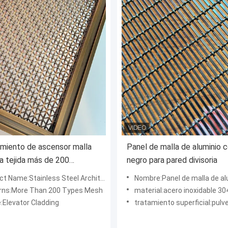
miento de ascensor malla
Panel de malla de aluminio c
a tejida más de 200
negro para pared divisoria
es
tainless Steel Architectural Decorative Metal Mesh for Elevator Cladding
Nombre:Panel de malla de aluminio de 
rns:More Than 200 Types Mesh
material:acero inoxidable 30
:Elevator Cladding
tratamiento superficial:pulverización