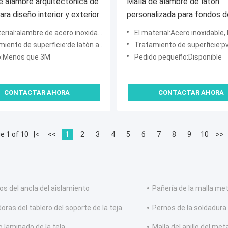
e alambre arquitectónica de
Malla de alambre de latón
ra diseño interior y exterior
personalizada para fondos d
tiendas
al:alambre de acero inoxidable, alambre de cobre
El material:Acero inoxidable,
de superficie:de latón antiguo, pulido, revestido de energía
Tratamiento de superficie:pvd, pul
:Menos que 3M
Pedido pequeño:Disponible
CONTACTAR AHORA
CONTACTAR AHORA
e 1 of 10
|<
<<
1
2
3
4
5
6
7
8
9
10
>>
os del ancla del aislamiento
Pañería de la malla met
oras del tablero del soporte de la teja
Pernos de la soldadura 
o laminado de la tela
Malla del anillo del met