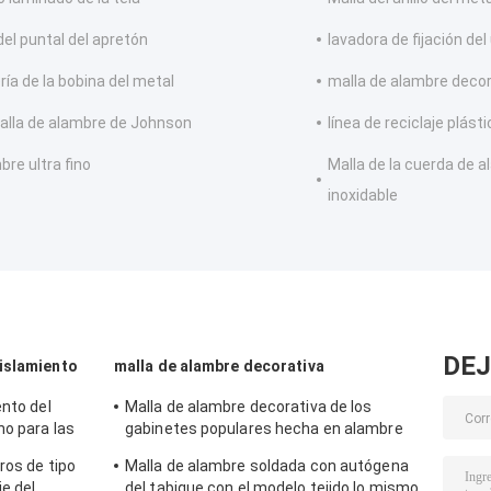
del puntal del apretón
lavadora de fijación de
ría de la bobina del metal
malla de alambre decor
alla de alambre de Johnson
línea de reciclaje plást
bre ultra fino
Malla de la cuerda de 
inoxidable
DEJ
islamiento
malla de alambre decorativa
ento del
Malla de alambre decorativa de los
ho para las
gabinetes populares hecha en alambre
jación
plano de acero inoxidable
ros de tipo
Malla de alambre soldada con autógena
e del
del tabique con el modelo tejido lo mismo