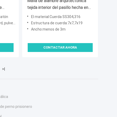
Malla de alambre arquitectónica
e
tejida interior del pasillo hecha en
alambre de acero inoxidable
 latón
El material:Cuerda SS304,316
verización
Estructura de cuerda:7x7,7x19
Ancho:menos de 3m
CONTACTAR AHORA
>|
álica
de perno prisionero
al