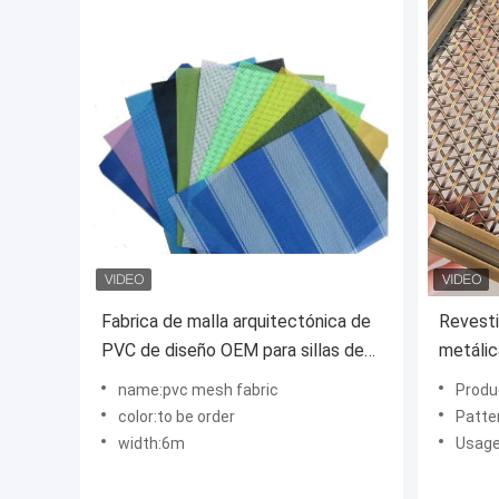
Fabrica de malla arquitectónica de
Revesti
PVC de diseño OEM para sillas de
metálic
playa
patron
name:pvc mesh fabric
Product Name:S
color:to be order
Patte
width:6m
Usage