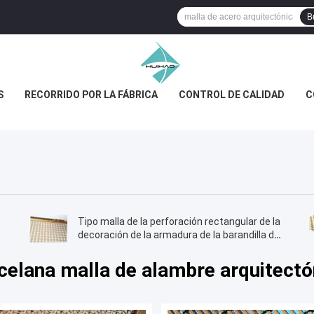
B
S
RECORRIDO POR LA FÁBRICA
CONTROL DE CALIDAD
C
Tipo malla de la perforación rectangular de la
decoración de la armadura de la barandilla de
la barandilla con el marco del color oro
celana malla de alambre arquitectó