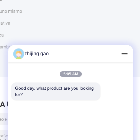
l uno mismo
ativa
ica
alambre de acero
zhijing.gao
5:05 AM
Good day, what product are you looking 
for?
A UN MENSAJE