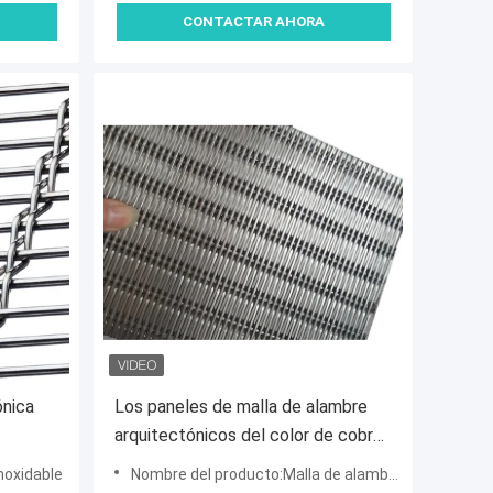
CONTACTAR AHORA
ónica
Los paneles de malla de alambre
arquitectónicos del color de cobre
tejidos con los cables y Roces para
noxidable
Nombre del producto:Malla de alambre arquitectónica
las fachadas