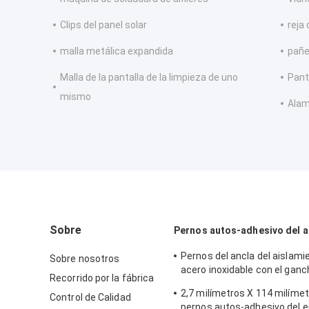
Clips del panel solar
reja 
malla metálica expandida
pañe
Malla de la pantalla de la limpieza de uno
Pant
mismo
Alam
Sobre
Pernos autos-adhesivo del a
Pernos del ancla del aislami
Sobre nosotros
acero inoxidable con el ganc
Recorrido por la fábrica
mantas de aislamiento de fi
2,7 milímetros X 114 milímet
Control de Calidad
pernos autos-adhesivo del ej