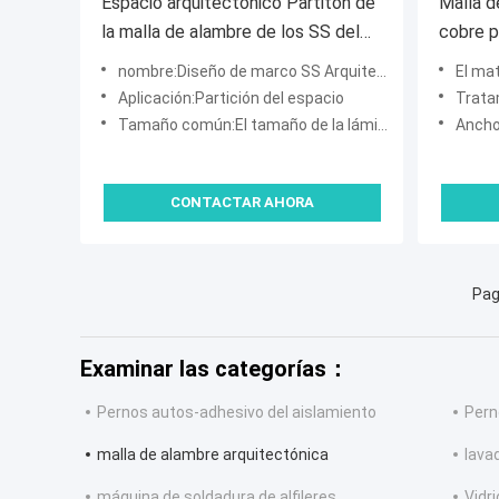
Espacio arquitectónico Partiton de
Malla d
la malla de alambre de los SS del
cobre pa
diseño del marco con la antigüedad
nombre:Diseño de marco SS Arquitectónico de malla de alambre espacio Partiton
El materi
acabada
Aplicación:Partición del espacio
Tratamiento 
Tamaño común:El tamaño de la lámina es de:
Ancho
CONTACTAR AHORA
Pag
Examinar las categorías：
Pernos autos-adhesivo del aislamiento
Pern
malla de alambre arquitectónica
lavad
máquina de soldadura de alfileres
Vidri