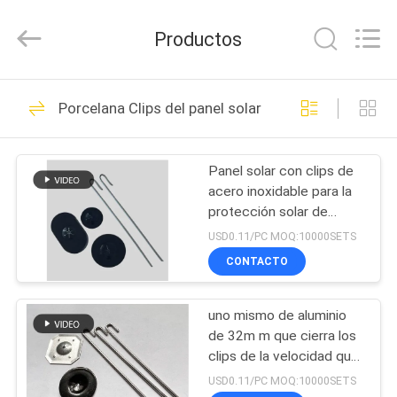
2026
Huihao
Hardware
Productos
Mesh
Product
Limited.
All
Rights
EN
137
Reserved.
Porcelana Clips del panel solar
CASA
Pernos autos-
adhesivo del
Panel solar con clips de
PRODUCTOS
acero inoxidable para la
aislamiento
protección solar de
SOBRE
palomas
USD0.11/PC MOQ:10000SETS
NOSOTROS
CONTACTO
162
Pernos del ancla del
uno mismo de aluminio
RECORRIDO
de 32m m que cierra los
POR
aislamiento
clips de la velocidad que
fijan la malla de alambre
LA
USD0.11/PC MOQ:10000SETS