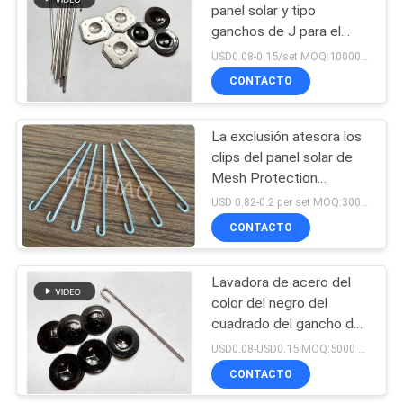
panel solar y tipo
ganchos de J para el
4
guardia Mesh de la
USD0.08-0.15/set MOQ:10000sets
paloma
máquina de
CONTACTO
soldadura de
La exclusión atesora los
alfileres
clips del panel solar de
Mesh Protection
Aluminum Uv Resistant
USD 0.82-0.2 per set MOQ:30000 sistemas
del guardia
CONTACTO
52
Vidrio laminado de
Lavadora de acero del
color del negro del
la tela
cuadrado del gancho del
panel solar J para el
USD0.08-USD0.15 MOQ:5000 PC
guardia del pájaro
CONTACTO