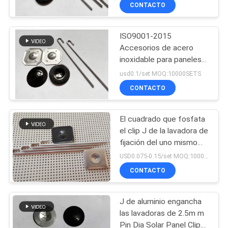
de la soldadura para la
CONTACTO
FÁBRICA
impermeabilización solar
de la paloma
ISO9001-2015
CONTROL
113
Accesorios de acero
DE
inoxidable para paneles
Pañería de la malla
solares de protección de
CALIDAD
usd0.1/set MOQ:10000SETS
metálica
aves
CONTACTO
CONTÁCTENOS
El cuadrado que fosfata
el clip J de la lavadora de
NOTICIAS
fijación del uno mismo
113
engancha para el panel
USD0.075-0.15/set MOQ:10000sets
solar Mesh Fixing
malla de alambre
CASOS
CONTACTO
DE
arquitectónica
J de aluminio engancha
TRABAJO
las lavadoras de 2.5m m
Pin Dia Solar Panel Clips