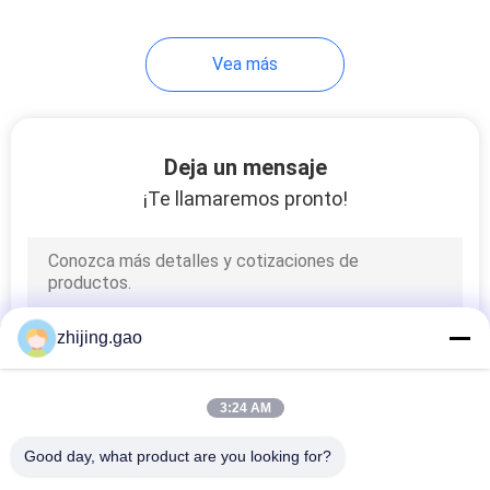
103
Vea más
Malla del anillo del
metal
Deja un mensaje
¡Te llamaremos pronto!
70
Clips del panel solar
zhijing.gao
3:24 AM
Good day, what product are you looking for?