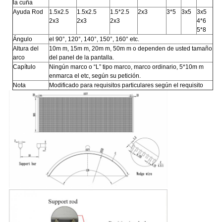
la cuña
Ayuda Rod
1.5x2.5
1.5x2.5
1.5*2.5
2x3
3*5
3x5
3x5
2x3
2x3
2x3
4*6
5*8
Ángulo
el 90°, 120°, 140°, 150°, 160° etc.
Altura del
10m m, 15m m, 20m m, 50m m o dependen de usted tamaño
arco
del panel de la pantalla.
Capítulo
Ningún marco o “L” tipo marco, marco ordinario, 5*10m m
enmarca el etc, según su petición.
Nota
Modificado para requisitos particulares según el requisito