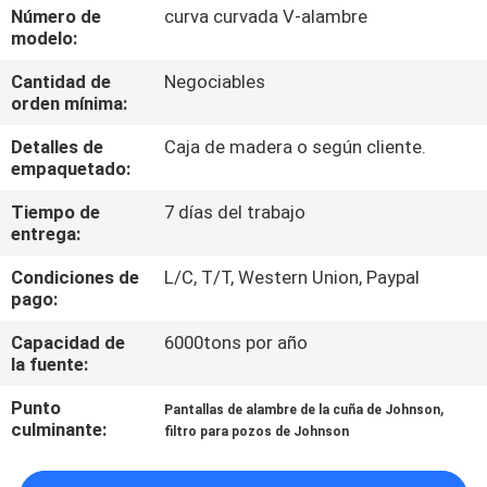
FÁBRICA
Número de
curva curvada V-alambre
modelo:
Cantidad de
Negociables
CONTROL
orden mínima:
DE
Detalles de
Caja de madera o según cliente.
CALIDAD
empaquetado:
Tiempo de
7 días del trabajo
CONTÁCTENOS
entrega:
Condiciones de
L/C, T/T, Western Union, Paypal
NOTICIAS
pago:
Capacidad de
6000tons por año
la fuente:
CASOS
DE
Punto
,
Pantallas de alambre de la cuña de Johnson
culminante:
filtro para pozos de Johnson
TRABAJO