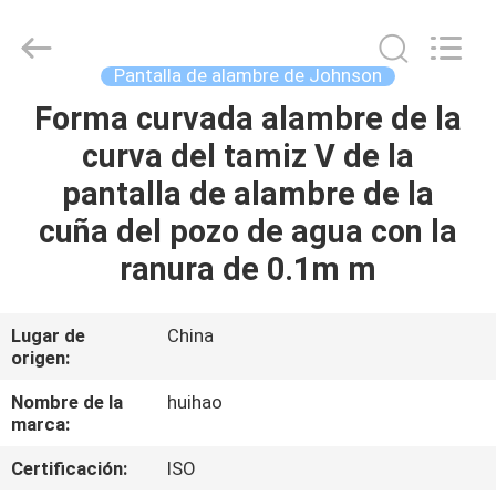
2026
Huihao
Hardware
Mesh
Product
Pantalla de alambre de Johnson
Limited.
All
Rights
Forma curvada alambre de la
EN
Reserved.
curva del tamiz V de la
CASA
pantalla de alambre de la
PRODUCTOS
cuña del pozo de agua con la
ranura de 0.1m m
SOBRE
NOSOTROS
Lugar de
China
origen:
RECORRIDO
Nombre de la
huihao
marca:
POR
Certificación:
ISO
LA