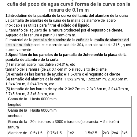
cuña del pozo de agua curvó forma de la curva con la
ranura de 0.1m m
1.Introdution de la pantalla de la curva del tamiz del alambre de la cuña
La pantalla de alambre de la cuña de la malla de alambre del acero
inoxidable se utiliza para filtrar el sólido del líquido.
El tamaño del agujero de la ranura producred por el requisito de cliente.
Agujero de la ranura a partir 0.1mm-5m m.
la
la
la
El material de
pantalla de alambre de
cuña de
malla de alambre del
acero inoxidable
contiene: acero inoxidable 304, acero inoxidable 316L, y así
sucesivamente.
2.Specifition de los paneles de la pantalla de Johnson/de la placa de la
pantalla de alambre de la cuña
(1) material: acero inoxidable 304.316, etc
tamaño de la ranura (de 2): 0.1-5m m o el requisito de cliente
(3) echada de las barras de ayuda: el 1.5-3cm o el requisito de cliente
(4) tamaño del alambre de la cuña: 1.5x2.2m m, 1.5x2.5m m, 2.3x3.6m m,
1.8x4.3m m, 3.0x4.7m m, etc
(5) tamaño de las barras de ayuda: 2.3x2.7m m, 2.3x3.6m m, 3.0x4.7m m,
3.7x5.6m m, 3.3x6.3m m, etc
Gama de la
Hasta 6000m m
longitud
Gama de la
Hasta 6000m m
anchura
Gama de la
20 micrones a 3000 micrones (tolerancia: +-5 micrón)
ranura
Alambre de
0.5x1.5
0.75x1.5
1x2
1.5x2.5
2x3
2x4
3x5