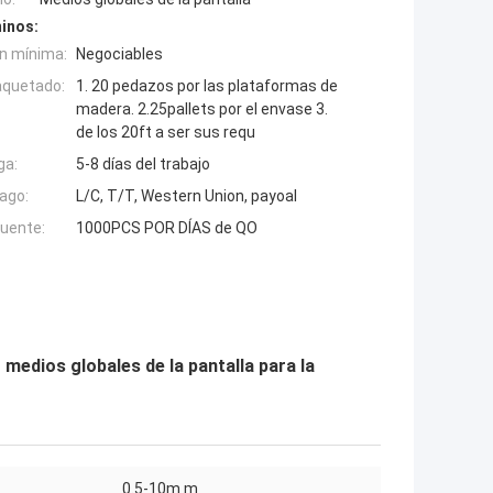
inos:
n mínima:
Negociables
aquetado:
1. 20 pedazos por las plataformas de
madera. 2.25pallets por el envase 3.
de los 20ft a ser sus requ
ga:
5-8 días del trabajo
ago:
L/C, T/T, Western Union, payoal
fuente:
1000PCS POR DÍAS de QO
medios globales de la pantalla para la
0.5-10m m