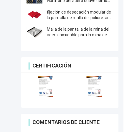
vibratorio del acero suave como
medios globales de la pantalla para
la pantalla de las rocas
fijación de desecación modular de
la pantalla de malla del poliuretano
de 305x305x30m m con la mancha
blanca /negra de la PU
Malla de la pantalla de la mina del
acero inoxidable para la mina de
piedra que machaca la planta del
equipo
CERTIFICACIÓN
COMENTARIOS DE CLIENTE