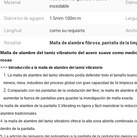
Material:
Diáme
inoxidable
Diámetro de agujero:
1.5mm-100m m
Largue
Longitud:
como su requisito
Ancho
Resaltar:
Malla de alambre fibrosa
,
pantalla de la l
Malla de alambre del tamiz vibratorio del acero suave como medios
rocas
>>>
Introducción a la malla de alambre del tamiz vibratorio
1.
La malla de alambre del tamiz vibratorio podía defender todo el tamaño bue
la
minera, mina, industires del proceso global con gran capacidad de
limpieza 
2.
Comparado con las pantallas de la ondulación del flexi, la malla de alambre de
aumentar la fuerza de pantallas para guardar la investigación de malla exacta.
la malla de alambre de la pantalla 3.Vibrating es ligera y fácil maniobrar la redu
alambre tradicionales.
4. la malla de alambre del tamiz vibratorio ofrece la alta zona abierta combinada co
dentro de la pantalla.
5. La adición de largueros del poliuretano a la pantalla de la ondulación mejora s