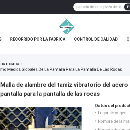
B
S
RECORRIDO POR LA FÁBRICA
CONTROL DE CALIDAD
C
e uno mismo
omo Medios Globales De La Pantalla Para La Pantalla De Las Rocas
Malla de alambre del tamiz vibratorio del acer
pantalla para la pantalla de las rocas
Datos del produc
Lugar de origen:
Nombre de la ma
Número de model