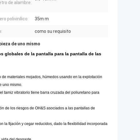
tro de alambre:
ro polivinílico:
35m m
:
como su requisito
impieza de uno mismo
 globales de la pantalla para la pantalla de las
no de materiales mojados, húmedos usando en la explotación
de uno mismo.
l tamiz vibratorio tiene barra cruzada del poliuretano para
cción de los riesgos de OH&S asociados a las pantallas de
n la fijación y cegar reducidos, dado la flexibilidad incorporada
u vida del desgaste.