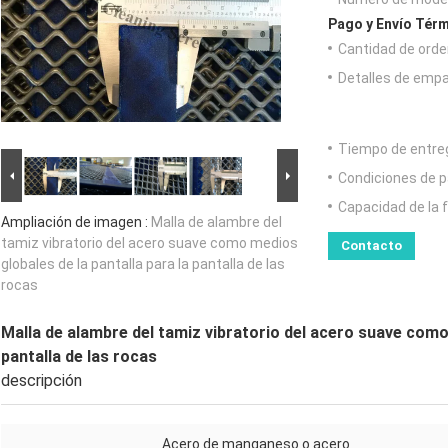
Pago y Envío Térm
Cantidad de orde
Detalles de emp
Tiempo de entre
Condiciones de p
Capacidad de la 
Ampliación de imagen :
Malla de alambre del
tamiz vibratorio del acero suave como medios
Contacto
globales de la pantalla para la pantalla de las
rocas
Malla de alambre del tamiz vibratorio del acero suave como 
pantalla de las rocas
descripción
Acero de manganeso o acero