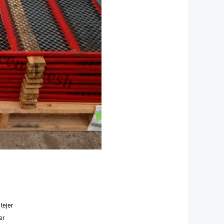
tejer
er