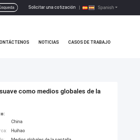
Solicitar una cotización
|
Spanish
úsqueda
ONTÁCTENOS
NOTICIAS
CASOS DE TRABAJO
o suave como medios globales de la
to:
China
rca:
Huihao
o:
Medios globales de la pantalla