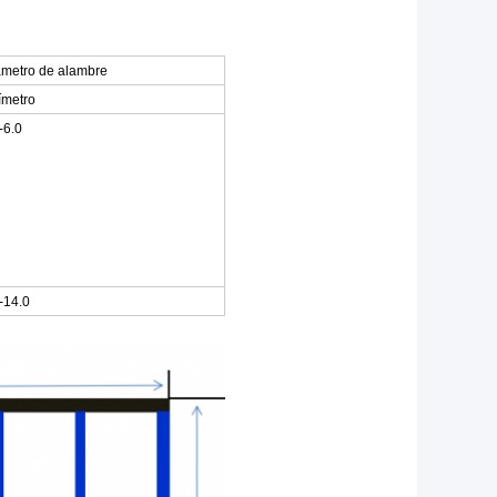
ámetro de alambre
ímetro
-6.0
-14.0