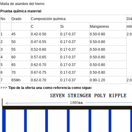
Malla de alambre del hierro
Prueba química material
No.
Grado
Composición química
Di
C
Si
Manganeso
mil
1
45
0.42-0.50
0.17-0.37
0.50-0.80
2.0
2
50
0.47-0.55
0.17-0.37
0.50-0.80
3
55
0.52-0.60
0.17-0.37
0.50-0.80
4
60
0.57-0.65
0.17-0.37
0.50-0.80
5
65
0.62-0.70
0.17-0.37
0.50-0.80
6
70
0.67-0.75
0.17-0.37
0.50-0.80
7
65Mn
0.62-0.70
0.17-0.37
0.90-1.20
2.0
>>>
Tipo de la oferta una como referencia como sigue: