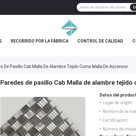
B
S
RECORRIDO POR LA FÁBRICA
CONTROL DE CALIDAD
C
s De Pasillo Cab Malla De Alambre Tejido Como Malla De Ascensor
Paredes de pasillo Cab Malla de alambre tejid
Datos del produc
Lugar de origen:
Nombre de la ma
Certificación:
Número de model