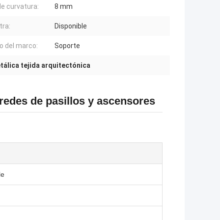
de curvatura:
8 mm
ra:
Disponible
o del marco:
Soporte
tálica tejida arquitectónica
redes de pasillos y ascensores
le