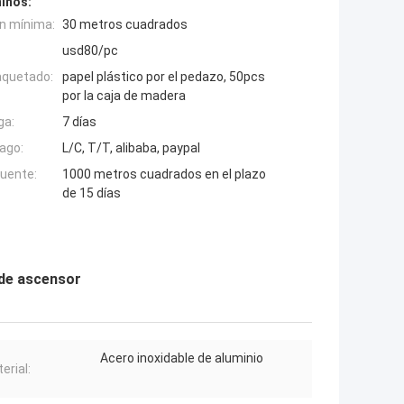
inos:
n mínima:
30 metros cuadrados
usd80/pc
aquetado:
papel plástico por el pedazo, 50pcs
por la caja de madera
ga:
7 días
ago:
L/C, T/T, alibaba, paypal
fuente:
1000 metros cuadrados en el plazo
de 15 días
 de ascensor
Acero inoxidable de aluminio
erial: