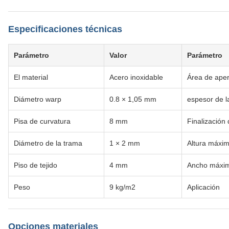
Especificaciones técnicas
Parámetro
Valor
Parámetro
El material
Acero inoxidable
Área de aper
Diámetro warp
0.8 × 1,05 mm
espesor de l
Pisa de curvatura
8 mm
Finalización 
Diámetro de la trama
1 × 2 mm
Altura máxi
Piso de tejido
4 mm
Ancho máxi
Peso
9 kg/m2
Aplicación
Opciones materiales