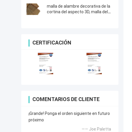
tela de malla de alambre
decorativa para la puerta de la
malla de alambre decorativa de la
seguridad
cortina del aspecto 3D, malla del
obturador del rodillo del acero
inoxidable
CERTIFICACIÓN
COMENTARIOS DE CLIENTE
¡Grande! Ponga el orden siguiente en futuro
próximo
—— Joe Paletta