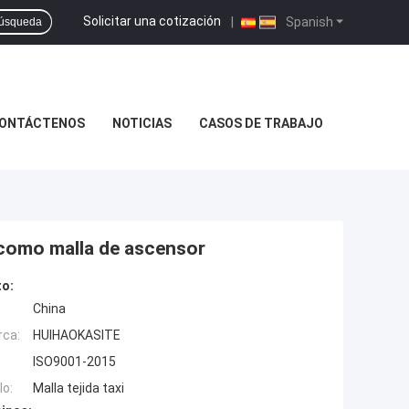
Solicitar una cotización
|
Spanish
úsqueda
ONTÁCTENOS
NOTICIAS
CASOS DE TRABAJO
o como malla de ascensor
to:
China
rca:
HUIHAOKASITE
ISO9001-2015
o:
Malla tejida taxi