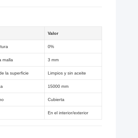
Valor
tura
0%
a malla
3 mm
de la superficie
Limpios y sin aceite
ma
15000 mm
mo
Cubierta
En el interior/exterior