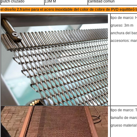
putch cruzado
13M M
cantidad común
el diseño 2.frame para el acero inoxidable del color de cobre de PVD equilibró l
tipo de marco: 
grueso: 3m m
anchura del ba
accesorios: man
tipo de marco: 
tamaño de mar
grueso material