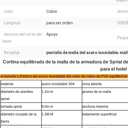
superfi
color:
Cobre
Ancho
Longitud:
para ser orden
DISE
servicio del corte del
Apoyo
Peque
laser:
Resaltar:
pantalla de malla del acero inoxidable
,
mall
Cortina equilibrada de la malla de la armadura de Sprial d
para el hotel
el tamaño 1.Pattern del acero inoxidable del color de cobre de PVD equilibró la 
material
acero inoxidable 304
zona abierta
diámetro de alambre
1.2m m
grueso de la malla
sprial
echada sprial
8.0m m
anchura máxima
diámetro cruzado de la
1.3M M
tratamiento superficial
barra