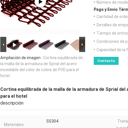
Número de model
Pago y Envío Térm
Cantidad de orde
Detalles de emp
Tiempo de entre
Condiciones de p
Capacidad de la 
Ampliación de imagen :
Cortina equilibrada de
Contacto
la malla de la armadura de Sprial del acero
inoxidable del color de cobre de PVD para el
hotel
Cortina equilibrada de la malla de la armadura de Sprial del
para el hotel
descripción
SS304
Trat
Materiales: