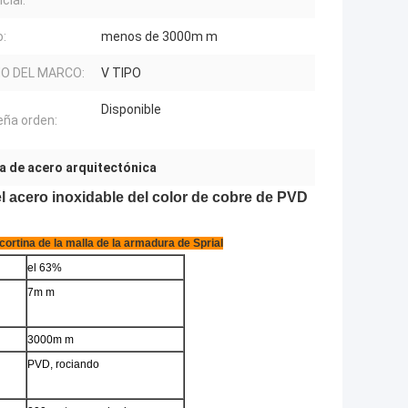
cial:
:
menos de 3000m m
ÑO DEL MARCO:
V TIPO
Disponible
ña orden:
a de acero arquitectónica
el acero inoxidable del color de cobre de PVD
cortina de la malla de la armadura de Sprial
el 63%
7m m
3000m m
PVD, rociando