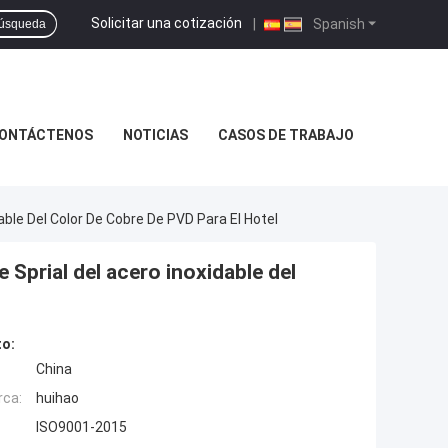
Solicitar una cotización
|
Spanish
úsqueda
ONTÁCTENOS
NOTICIAS
CASOS DE TRABAJO
able Del Color De Cobre De PVD Para El Hotel
e Sprial del acero inoxidable del
to:
China
rca:
huihao
ISO9001-2015