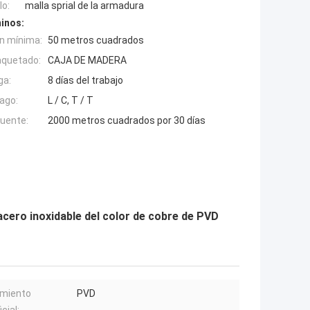
o:
malla sprial de la armadura
inos:
n mínima:
50 metros cuadrados
aquetado:
CAJA DE MADERA
ga:
8 días del trabajo
ago:
L / C, T / T
fuente:
2000 metros cuadrados por 30 días
 acero inoxidable del color de cobre de PVD
amiento
PVD