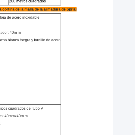
200 metros cuadrados
a cortina de la malla de la armadura de Sprial
Hoja de acero inoxidable
stidor: 40m m
cha blanca /negra y tornillo de acero
Tipos cuadrados del tubo V
co: 40mmx40m m
: