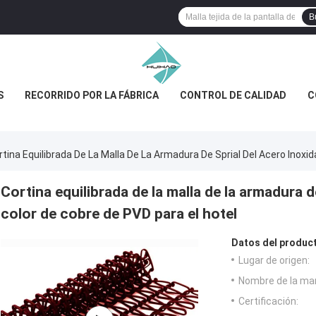
B
S
RECORRIDO POR LA FÁBRICA
CONTROL DE CALIDAD
C
rtina Equilibrada De La Malla De La Armadura De Sprial Del Acero Inoxid
Cortina equilibrada de la malla de la armadura d
color de cobre de PVD para el hotel
Datos del produc
Lugar de origen:
Nombre de la ma
Certificación: