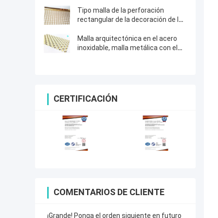
de los servicios con diseño del
modelo
Tipo malla de la perforación
rectangular de la decoración de la
armadura de la barandilla de la
barandilla con el marco del color
Malla arquitectónica en el acero
oro
inoxidable, malla metálica con el
modelo tejido los 3.7m L
CERTIFICACIÓN
COMENTARIOS DE CLIENTE
¡Grande! Ponga el orden siguiente en futuro