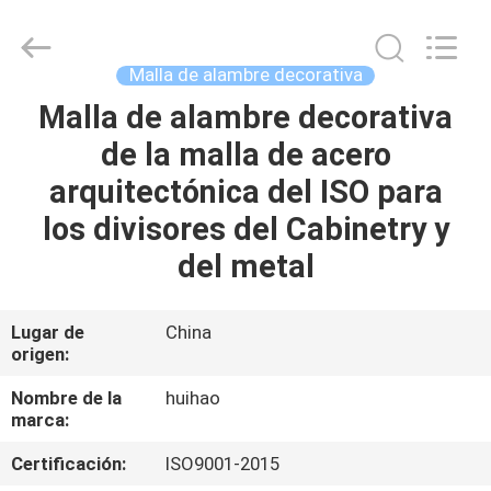
2026
Huihao
Hardware
Mesh
Product
Malla de alambre decorativa
Limited.
All
Rights
Malla de alambre decorativa
EN
Reserved.
de la malla de acero
CASA
arquitectónica del ISO para
PRODUCTOS
los divisores del Cabinetry y
del metal
SOBRE
NOSOTROS
Lugar de
China
origen:
RECORRIDO
Nombre de la
huihao
marca:
POR
Certificación:
ISO9001-2015
LA