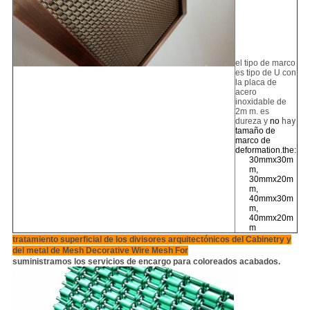
el tipo de marco
es tipo de U con
la placa de
acero
inoxidable de
2m m. es
dureza y
no
hay
tamaño de
marco de
deformation.the:
30mmx30m
m,
30mmx20m
m,
40mmx30m
m,
40mmx20m
m
tratamiento superficial de los divisores arquitectónicos del Cabinetry y
del metal de Mesh Decorative Wire Mesh For
suministramos los servicios de encargo para coloreados acabados.