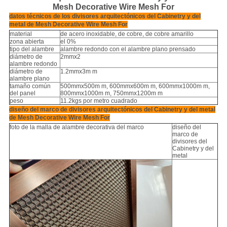
Mesh Decorative Wire Mesh For
datos técnicos de los divisores arquitectónicos del Cabinetry y del
metal de Mesh Decorative Wire Mesh For
material
de acero inoxidable, de cobre, de cobre amarillo
zona abierta
el 0%
tipo del alambre
alambre redondo con el alambre plano prensado
diámetro de
2mmx2
alambre redondo
diámetro de
1.2mmx3m m
alambre plano
tamaño común
500mmx500m m, 600mmx600m m, 600mmx1000m m,
del panel
800mmx1000m m, 750mmx1200m m
peso
11.2kgs por metro cuadrado
diseño del marco de divisores arquitectónicos del Cabinetry y del metal
de Mesh Decorative Wire Mesh For
foto de la malla de alambre decorativa del marco
diseño del
marco de
divisores del
Cabinetry y del
metal