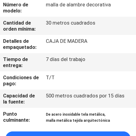
FÁBRICA
Número de
malla de alambre decorativa
modelo:
Cantidad de
30 metros cuadrados
CONTROL
orden mínima:
DE
Detalles de
CAJA DE MADERA
CALIDAD
empaquetado:
Tiempo de
7 días del trabajo
CONTÁCTENOS
entrega:
Condiciones de
T/T
NOTICIAS
pago:
Capacidad de
500 metros cuadrados por 15 días
la fuente:
CASOS
DE
Punto
,
De acero inoxidable tela metálica
culminante:
malla metálica tejida arquitectónica
TRABAJO